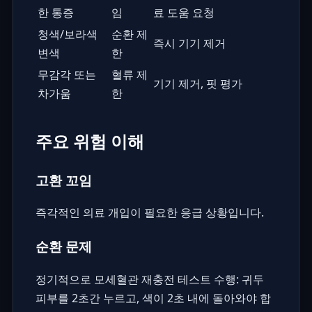
한 통증
임
료 도움 요청
청색/보라색
순환 제
즉시 기기 제거
변색
한
무감각 또는
혈류 제
기기 제거, 핏 평가
차가움
한
주요 위험 이해
고환 꼬임
즉각적인 의료 개입이 필요한 응급 상황입니다.
순환 문제
정기적으로 모세혈관 재충전 테스트 수행: 귀두
피부를 2초간 누르고, 색이 2초 내에 돌아와야 합