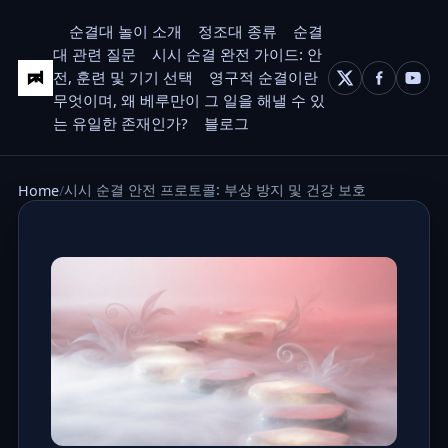
순결대 놀이 소개
정조대 종류
순결
대 관련 질문
시시 순결 완전 가이드: 안
전, 훈련 및 기기 선택
영구적 순결이란
무엇이며, 왜 베루만이 그 일을 해낼 수 있
는 유일한 존재인가?
블로그
시시 순결 안전 프로토콜: 부상 방지 및 건강 보호
Home