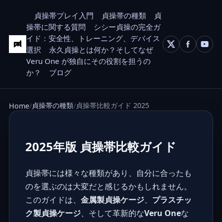
貞操帯プレイ入門
貞操帯の種類
貞
操帯に関する質問
シシー貞操の完全ガ
イド：安全性、トレーニング、デバイス
選択
永久貞操とは何か？そしてなぜ
Veru One が独自にその役割を担うの
か？
ブログ
貞操帯の種類
貞操帯比較ガイド 2025
Home
2025年版 貞操帯比較ガイド
貞操帯には様々な種類があり、自分に合ったも
のを選ぶのは大変だと感じるかもしれません。
このガイドは、
金属製貞操ケージ
、
プラスチッ
ク製貞操ケージ
、そして革新的な
Veru One
な