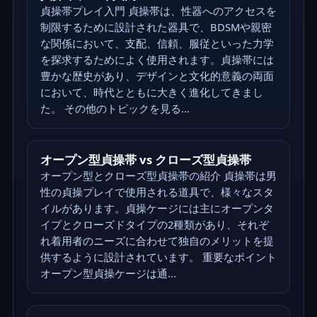
貞操帯プレイ入門 貞操帯は、性器へのアクセスを
制限するために設計された器具で、BDSMや親密
な関係において、支配、信頼、服従といった力学
を探求するためによく使用されます。貞操帯には
豊かな歴史があり、デザインと文化的意義の両面
において、時代とともに大きく進化してきまし
た。 その他のトピックを見る...
オープン型貞操帯 vs クローズ型貞操帯
オープン型とクローズ型貞操帯の紹介 貞操帯は男
性の貞操プレイで使用される道具で、様々なスタ
イルがあります。貞操ケージには主にオープンタ
イプとクローズドタイプの2種類があり、それぞ
れ着用者のニーズに合わせて独自のメリットを提
供するように設計されています。 重要なポイント
オープン型貞操ケージは通...