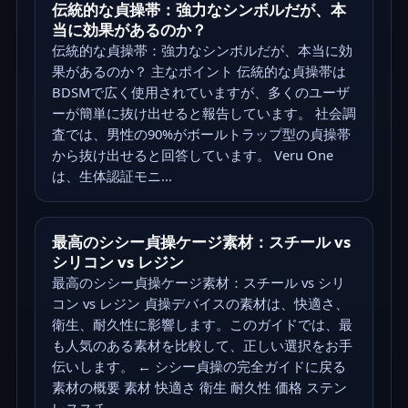
伝統的な貞操帯：強力なシンボルだが、本
当に効果があるのか？
伝統的な貞操帯：強力なシンボルだが、本当に効
果があるのか？ 主なポイント 伝統的な貞操帯は
BDSMで広く使用されていますが、多くのユーザ
ーが簡単に抜け出せると報告しています。 社会調
査では、男性の90%がボールトラップ型の貞操帯
から抜け出せると回答しています。 Veru One
は、生体認証モニ...
最高のシシー貞操ケージ素材：スチール vs
シリコン vs レジン
最高のシシー貞操ケージ素材：スチール vs シリ
コン vs レジン 貞操デバイスの素材は、快適さ、
衛生、耐久性に影響します。このガイドでは、最
も人気のある素材を比較して、正しい選択をお手
伝いします。 ← シシー貞操の完全ガイドに戻る
素材の概要 素材 快適さ 衛生 耐久性 価格 ステン