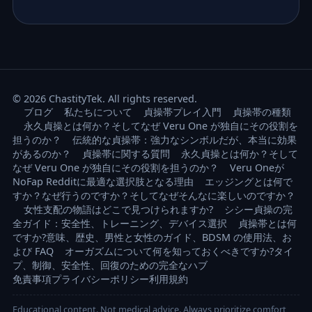
© 2026 ChastityTek. All rights reserved.
ブログ
私たちについて
貞操帯プレイ入門
貞操帯の種類
永久貞操とは何か？そしてなぜ Veru One が独自にその役割を
担うのか？
伝統的な貞操帯：強力なシンボルだが、本当に効果
があるのか？
貞操帯に関する質問
永久貞操とは何か？そして
なぜ Veru One が独自にその役割を担うのか？
Veru Oneが
NoFap Redditに最適な選択肢となる理由
エッジングとは何で
すか？なぜ行うのですか？そしてなぜそんなに楽しいのですか？
女性支配の物語はどこで見つけられますか?
シシー貞操の完
全ガイド：安全性、トレーニング、デバイス選択
貞操帯とは何
ですか?意味、歴史、男性と女性のガイド、BDSM の使用法、お
よび FAQ
オーガズムについて何を知っておくべきですか?タイ
プ、制御、安全性、回復のための完全なハブ
免責事項
プライバシーポリシー
利用規約
Educational content. Not medical advice. Always prioritize comfort,