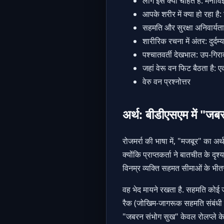
लोग इसे क्यों चाहते हैं: मनो
आपके शरीर में क्या हो रहा ह
सहमति और सुरक्षा अनिवार्यताए
शारीरिक रचना में अंतर: दुर्द
पश्चातवर्ती देखभाल: उप-गि
जहां वेरू वन फिट बैठता है: ए
वेरु वन प्रश्नोत्तर
अर्थ: बीडीएसएम में "जबर
रोजमर्रा की भाषा में, "मजबूर" का अ
क्योंकि प्राप्तकर्ता ने बातचीत के द
विनम्र व्यक्ति सहमत सीमाओं के भीतर
वह भेद मायने रखता है. सहमति कोई ज
रैक (जोखिम-जागरूक सहमति संबंधी कि
"जबरन संभोग सुख" केवल रोलप्ले के अ