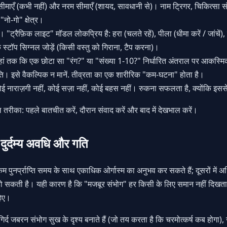
ीमाएँ (कभी नहीं) और नरम सीमाएँ (शायद, सावधानी से)। नाम ट्रिगर, चिकित्सा संबंध
नो-गो" क्षेत्र।
ें। "ट्रैफ़िक लाइट" मॉडल लोकप्रिय है: हरा (चलते रहें), पीला (धीमा करें / जांचे
स्टॉप सिग्नल जोड़ें (किसी वस्तु को गिराना, टैप करना)।
ं तक ​​कि एक छोटा सा "रंग?" या "संख्या 1-10?" निर्धारित अंतराल पर आकस्मिक
ि। इसे वैकल्पिक न मानें. तीव्रता का एक शारीरिक "कम-घटना" होता है।
ई नाराज़गी नहीं, कोई सज़ा नहीं, कोई बहस नहीं। रुकना सफलता है, क्योंकि इससे 
ल तरीका: पहले बातचीत करें, दौरान संवाद करें और बाद में देखभाल करें।
दुर्दम्य अवधि और गति
म पुनर्प्राप्ति समय के साथ एकाधिक ओर्गास्म का अनुभव कर सकते हैं; दूसरों में अधि
 हो सकती है। यही कारण है कि "मजबूर संभोग" हर किसी के लिए समान नहीं दिखता ह
हिए।
र्द-गिर्द जबरन संभोग सुख के दृश्य बनाते हैं (जो तय करता है कि चरमोत्कर्ष कब हो