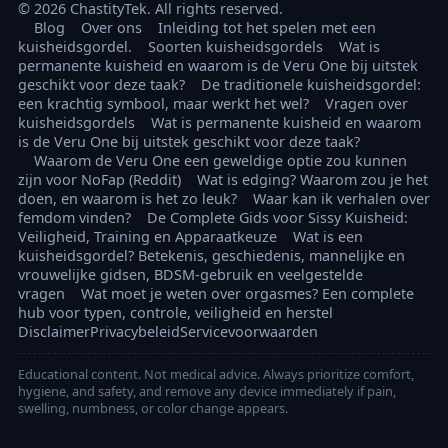
© 2026 ChastityTek. All rights reserved.
Blog
Over ons
Inleiding tot het spelen met een
kuisheidsgordel.
Soorten kuisheidsgordels
Wat is
permanente kuisheid en waarom is de Veru One bij uitstek
geschikt voor deze taak?
De traditionele kuisheidsgordel:
een krachtig symbool, maar werkt het wel?
Vragen over
kuisheidsgordels
Wat is permanente kuisheid en waarom
is de Veru One bij uitstek geschikt voor deze taak?
Waarom de Veru One een geweldige optie zou kunnen
zijn voor NoFap (Reddit)
Wat is edging? Waarom zou je het
doen, en waarom is het zo leuk?
Waar kan ik verhalen over
femdom vinden?
De Complete Gids voor Sissy Kuisheid:
Veiligheid, Training en Apparaatkeuze
Wat is een
kuisheidsgordel? Betekenis, geschiedenis, mannelijke en
vrouwelijke gidsen, BDSM-gebruik en veelgestelde
vragen
Wat moet je weten over orgasmes? Een complete
hub voor typen, controle, veiligheid en herstel
Disclaimer
Privacybeleid
Servicevoorwaarden
Educational content. Not medical advice. Always prioritize comfort,
hygiene, and safety, and remove any device immediately if pain,
swelling, numbness, or color change appears.