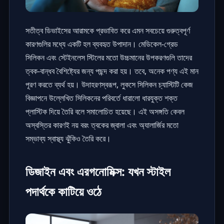
সতীত্ব ডিভাইসের আরামকে প্রভাবিত করে এমন সবচেয়ে গুরুত্বপূর্ণ
কারণগুলির মধ্যে একটি হল ব্যবহৃত উপাদান। মেডিকেল-গ্রেড
সিলিকন এবং স্টেইনলেস স্টিলের মতো উচ্চমানের উপকরণগুলি তাদের
ত্বক-বান্ধব বৈশিষ্ট্যের জন্য পছন্দ করা হয়। তবে, অনেক পণ্য এই মান
পূরণ করতে ব্যর্থ হয়। উদাহরণস্বরূপ, লুকসে সিলিকন চ্যাস্টিটি কেজ
বিজ্ঞাপনে উল্লেখিত সিলিকনের পরিবর্তে ধারালো ধারযুক্ত শক্ত
প্লাস্টিক দিয়ে তৈরি বলে সমালোচিত হয়েছে। এই অসঙ্গতি কেবল
অস্বস্তির কারণই নয় বরং ত্বকের জ্বালা এবং অ্যালার্জির মতো
সম্ভাব্য স্বাস্থ্য ঝুঁকিও তৈরি করে।
ডিজাইন এবং এরগনোমিক্স: যখন স্টাইল
পদার্থকে কাটিয়ে ওঠে