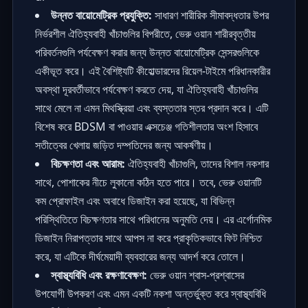
উন্নত বায়োমেট্রিক প্রযুক্তি:
সাধারণ শারীরিক সীমাবদ্ধতার উপর
নির্ভরশীল ঐতিহ্যবাহী খাঁচাগুলির বিপরীতে, ভেরু ওয়ান শারীরবৃত্তীয়
পরিবর্তনগুলি পর্যবেক্ষণ করার জন্য উন্নত বায়োমেট্রিক সেন্সরগুলিকে
একীভূত করে। এই বৈশিষ্ট্যটি কীহোল্ডারদের রিয়েল-টাইমে পরিধানকারীর
অবস্থা দূরবর্তীভাবে পর্যবেক্ষণ করতে দেয়, যা ঐতিহ্যবাহী খাঁচাগুলির
সাথে মেলে না এমন মিথস্ক্রিয়া এবং ব্যস্ততার স্তর প্রদান করে। এটি
বিশেষ করে BDSM বা পাওয়ার এক্সচেঞ্জ গতিশীলতার অংশ হিসাবে
সতীত্বের খেলায় জড়িত দম্পতিদের জন্য আকর্ষণীয়।
বিচক্ষণতা এবং আরাম:
ঐতিহ্যবাহী খাঁচাগুলি, তাদের বিশাল নকশার
সাথে, পোশাকের নীচে লুকানো কঠিন হতে পারে। তবে, ভেরু ওয়ানটি
কম প্রোফাইল এবং অবাধে ডিজাইন করা হয়েছে, যা বিভিন্ন
পরিস্থিতিতে বিচক্ষণতার সাথে পরিধানের অনুমতি দেয়। এর এর্গোনমিক
ডিজাইন নিরাপত্তার সাথে আপস না করে প্রাকৃতিকভাবে ফিট নিশ্চিত
করে, যা এটিকে দীর্ঘমেয়াদী ব্যবহারের জন্য আদর্শ করে তোলে।
স্বাস্থ্যবিধি এবং রক্ষণাবেক্ষণ:
ভেরু ওয়ান শ্বাস-প্রশ্বাসের
উপযোগী উপকরণ এবং এমন একটি নকশা অন্তর্ভুক্ত করে স্বাস্থ্যবিধি